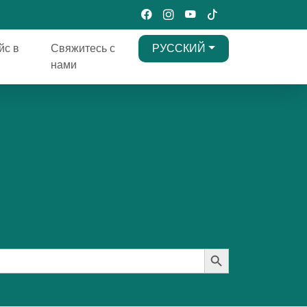
йс в
Свяжитесь с
РУССКИЙ
нами
Search Button