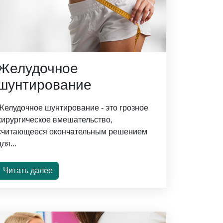
Желудочное
шунтирование
Желудочное шунтирование - это грозное
хирургическое вмешательство,
считающееся окончательным решением
для...
Читать далее