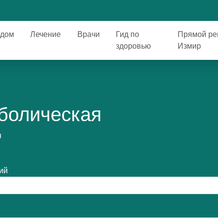
дом
Лечение
Врачи
Гид по
Прямой ре
здоровью
Измир
болическая
я
ий