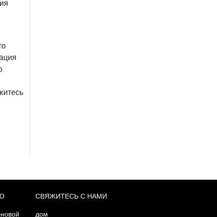
ция
то
рация
о
житесь
Ю
СВЯЖИТЕСЬ С НАМИ
лновой
дом