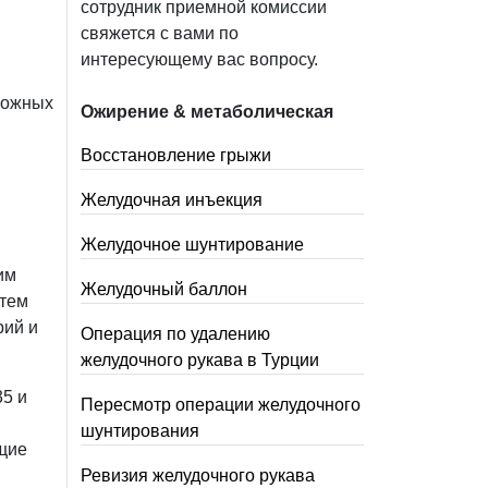
сотрудник приемной комиссии
свяжется с вами по
интересующему вас вопросу.
можных
Ожирение & метаболическая
Восстановление грыжи
Желудочная инъекция
Желудочное шунтирование
им
Желудочный баллон
атем
рий и
Операция по удалению
желудочного рукава в Турции
35 и
Пересмотр операции желудочного
шунтирования
щие
Ревизия желудочного рукава