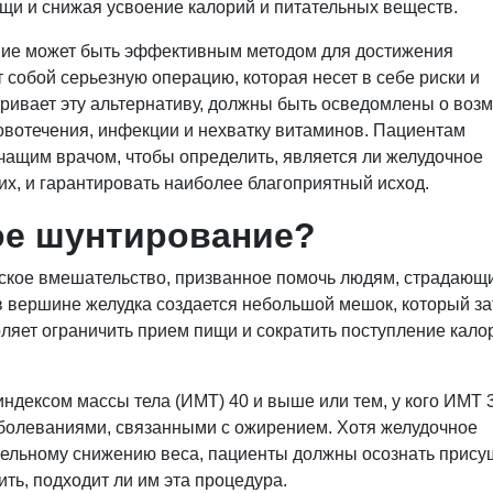
ищи и снижая усвоение калорий и питательных веществ.
ание может быть эффективным методом для достижения
 собой серьезную операцию, которая несет в себе риски и
тривает эту альтернативу, должны быть осведомлены о воз
овотечения, инфекции и нехватку витаминов. Пациентам
чащим врачом, чтобы определить, является ли желудочное
, и гарантировать наиболее благоприятный исход.
ое шунтирование?
ское вмешательство, призванное помочь людям, страдающ
 в вершине желудка создается небольшой мешок, который з
оляет ограничить прием пищи и сократить поступление кало
ндексом массы тела (ИМТ) 40 и выше или тем, у кого ИМТ 
олеваниями, связанными с ожирением. Хотя желудочное
тельному снижению веса, пациенты должны осознать прису
ть, подходит ли им эта процедура.